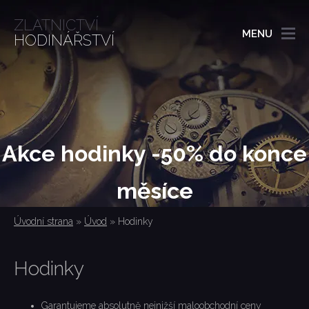
ZLATNICTVÍ
MENU
HODINÁŘSTVÍ
Akce hodinky -50% do konce
měsíce
Úvodní strana
»
Úvod
»
Hodinky
Hodinky
Garantujeme absolutně nejnižší maloobchodní ceny