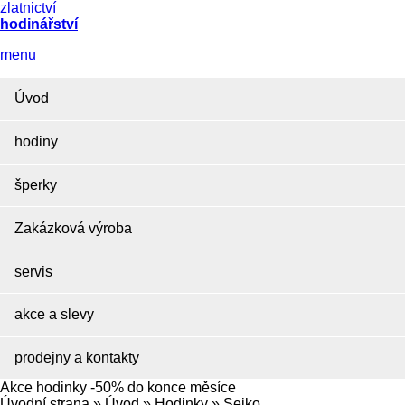
zlatnictví
hodinářství
menu
Úvod
hodiny
šperky
Zakázková výroba
servis
akce a slevy
prodejny a kontakty
Akce hodinky -50% do konce měsíce
Úvodní strana
»
Úvod
»
Hodinky
»
Seiko