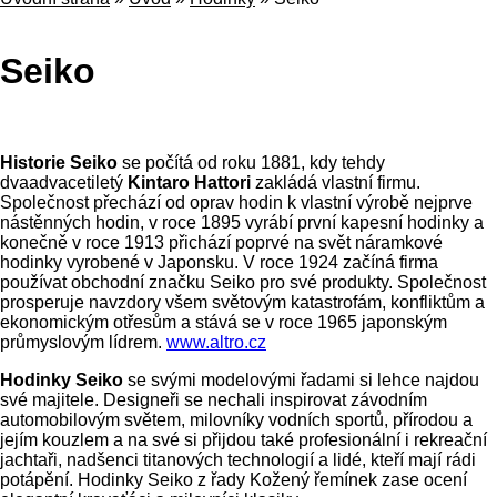
Seiko
Historie Seiko
se počítá od roku 1881, kdy tehdy
dvaadvacetiletý
Kintaro Hattori
zakládá vlastní firmu.
Společnost přechází od oprav hodin k vlastní výrobě nejprve
nástěnných hodin, v roce 1895 vyrábí první kapesní hodinky a
konečně v roce 1913 přichází poprvé na svět náramkové
hodinky vyrobené v Japonsku. V roce 1924 začíná firma
používat obchodní značku Seiko pro své produkty. Společnost
prosperuje navzdory všem světovým katastrofám, konfliktům a
ekonomickým otřesům a stává se v roce 1965 japonským
průmyslovým lídrem.
www.altro.cz
Hodinky Seiko
se svými modelovými řadami si lehce najdou
své majitele. Designeři se nechali inspirovat závodním
automobilovým světem, milovníky vodních sportů, přírodou a
jejím kouzlem a na své si přijdou také profesionální i rekreační
jachtaři, nadšenci titanových technologií a lidé, kteří mají rádi
potápění. Hodinky Seiko z řady Kožený řemínek zase ocení